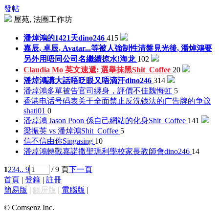
發帖
屋苑, 法團工作坊
潘焯鴻的1421天
dino246
415
嘉辰, 卓辰, Avatar...等被人強制性清盤見光後, 潘焯鴻要
另外用唔同公司名繼續掠水!
海龙
102
Claudia Mo 英文速遞: 選舉抹黑
Shit_Coffee
20
潘焯鴻講大話唔眨眼又唔滴汗
dino246
314
潘焯鴻多單被告官司纏身，評價不佳
魏悔虹
5
香港电话号码表关于全面禁止反洗钱法的广告牌的争议
shati01
0
潘焯鴻 Jason Poon 係自己網站的化身
Shit_Coffee
141
梁振英 vs 潘焯鴻
Shit_Coffee
5
信不信由你
Singasing
10
潘焯鴻轉戰嘉諾撒聖瑪利學校家長教師會
dino246
14
1
2
3
4
.. 9
/ 9 頁
下一頁
首頁
|
登錄
|
註冊
簡易版
|
觸屏版
|
電腦版
|
© Comsenz Inc.