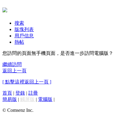
搜索
版塊列表
用戶信息
熱帖
您訪問的頁面無手機頁面，是否進一步訪問電腦版？
繼續訪問
返回上一頁
[ 點擊這裡返回上一頁 ]
首頁
|
登錄
|
註冊
簡易版
|
觸屏版
|
電腦版
|
© Comsenz Inc.