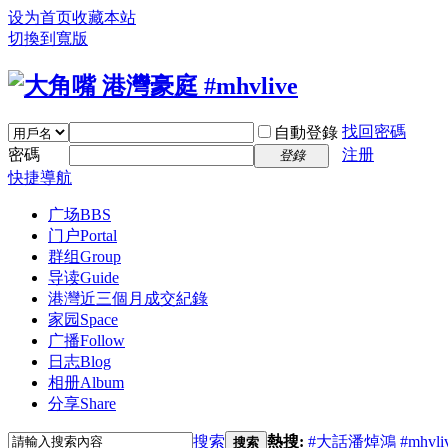
设为首页
收藏本站
切換到寬版
找回密碼
自動登錄
密碼
注册
登錄
快捷導航
广场
BBS
门户
Portal
群组
Group
导读
Guide
港灣近三個月成交紀錄
家园
Space
广播
Follow
日志
Blog
相册
Album
分享
Share
搜索
熱搜:
#大話潘焯鴻
#mhvli
搜索