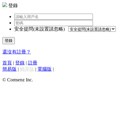
登錄
安全提問(未設置請忽略)
登錄
還沒有註冊？
首頁
|
登錄
|
註冊
簡易版
|
觸屏版
|
電腦版
|
© Comsenz Inc.