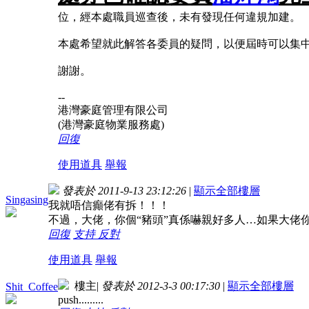
位，經本處職員巡查後，未有發現任何違規加建。
本處希望就此解答各委員的疑問，以便屆時可以集
謝謝。
--
港灣豪庭管理有限公司
(港灣豪庭物業服務處)
回復
使用道具
舉報
發表於 2011-9-13 23:12:26
|
顯示全部樓層
Singasing
我就唔信癲佬有拆！！！
不過，大佬，你個“豬頭”真係嚇親好多人…如果大佬
回復
支持
反對
使用道具
舉報
樓主
|
發表於 2012-3-3 00:17:30
|
顯示全部樓層
Shit_Coffee
push.........