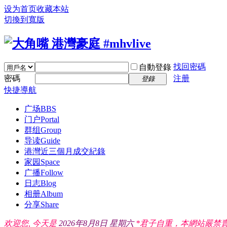
设为首页
收藏本站
切換到寬版
找回密碼
自動登錄
密碼
注册
登錄
快捷導航
广场
BBS
门户
Portal
群组
Group
导读
Guide
港灣近三個月成交紀錄
家园
Space
广播
Follow
日志
Blog
相册
Album
分享
Share
欢迎您, 今天是
2026年8月8日 星期六
*君子自重，本網站嚴禁賣廣