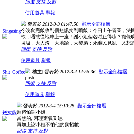
回復
支持
反對
使用道具
舉報
發表於 2012-3-3 01:47:50
|
顯示全部樓層
今晚食完飯收到個短訊笑到噴飯：今曰上午管業，法團
Singasing
軟，唔敢從地庫上一座！謝小姐個名咁止得咳？癲佬
垃圾，大人渣，大地踎，大契弟；死纏民見亂，又想
回復
支持
反對
使用道具
舉報
樓主
|
發表於 2012-3-4 14:56:36
|
顯示全部樓層
Shit_Coffee
push ......
回復
支持
反對
使用道具
舉報
發表於 2012-3-4 15:10:28
|
顯示全部樓層
癲佬怕謝小姐,
矮灰熊
當然的, 因理歪氣又短.
再加上謝小姐不怕他的鼠招數.
回復
支持
反對