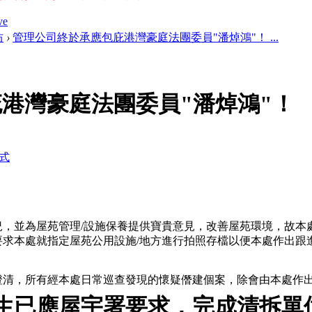
ve
坊
›
管理公司終於承應包庇港灣豪庭法團委員"潘焯鴻"！ ...
港灣豪庭法團委員"潘焯鴻"！
式
。
況，並為屋苑管理/設施保養提供寶貴意見，改善屋苑環境，故本
求本處就指定屋苑公用設施/地方進行拍照存檔以便本處作出跟
澄清，所有經本處日常巡查發現的懷疑僭建個案，除會由本處作
生已應屋宇署要求，完成清拆單