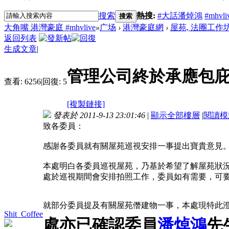
搜索
熱搜:
#大話潘焯鴻
#mhvli
搜索
大角嘴 港灣豪庭 #mhvlive
»
广场
›
港灣豪庭網
›
屋苑, 法團工作
返回列表
生成文章
|
管理公司終於承應包庇
查看:
6256
|
回復:
5
[複製鏈接]
發表於 2011-9-13 23:01:46
|
顯示全部樓層
|
閱讀模
致各委員：
感謝各委員就有關屋苑巡視安排一事提出寶貴意見
本處明白各委員巡視屋苑，乃基於希望了解屋苑狀
處於巡視期間會安排拍照工作，委員如有需要，可要
就部分委員提及有關屋苑僭建物一事，本處現特此
Shit_Coffee
處亦已確認委員
潘焯鴻
先