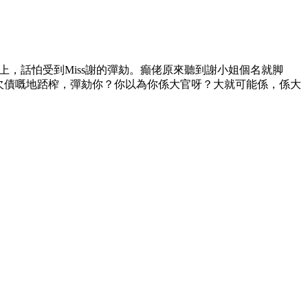
，話怕受到Miss謝的彈劾。
癲佬原來聽到謝小姐個名就脚
欠債嘅地踎榨，彈劾你？你以為你係大官呀？大就可能係，係大