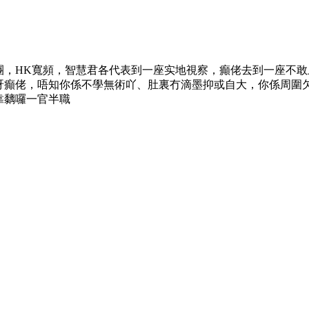
，HK寬頻，智慧君各代表到一座实地視察，癲佬去到一座不敢上
呀癲佬，唔知你係不學無術吖、肚裏冇滴墨抑或自大，你係周圍
靠黐囉一官半職