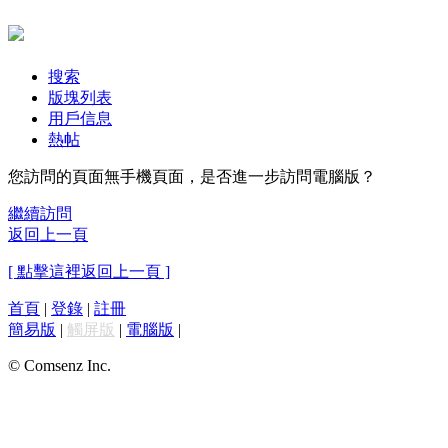
搜索
版塊列表
用戶信息
熱帖
您訪問的頁面無手機頁面，是否進一步訪問電腦版？
繼續訪問
返回上一頁
[ 點擊這裡返回上一頁 ]
首頁
|
登錄
|
註冊
簡易版
|
觸屏版
|
電腦版
|
© Comsenz Inc.