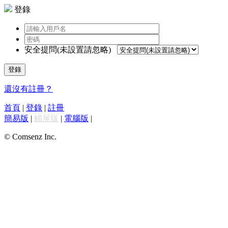
登錄
安全提問(未設置請忽略)
登錄
還沒有註冊？
首頁
|
登錄
|
註冊
簡易版
|
觸屏版
|
電腦版
|
© Comsenz Inc.