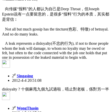
向传媒“报料”的人都认为自己是Deep Throat，但Joseph
Epstein说有一点要留意的，是很多“报料”行为的本质，其实都
是背信︰
Not all but much gossip has the tincture(色彩、特徵) of betrayal.
And so do many leaks.
A leak represents a disloyalty(不忠的行为), if not to those people
whom the leak will damage, to whom no loyalty may be owed or
felt, but often to the code connected with the job one holds that put
one in possession of the leaked material to begin with.
#
2
Singasing
2012-4-4 20:51:08
disloyalty ? 十個麻甩九個九試過啦，唔止對老板，係對另一半
#
3
WongThasin