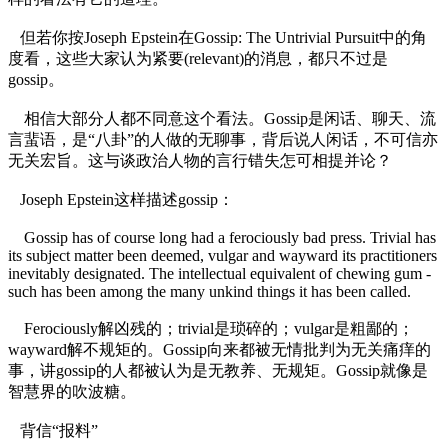
但若你按Joseph Epstein在Gossip: The Untrivial Pursuit中的角
度看，这些大家认为紧要(relevant)的消息，都只不过是
gossip。
相信大部分人都不同意这个看法。Gossip是闲话、聊天、流
言蜚语，是“八卦”的人做的无聊事，背后说人闲话，不可信亦
无关宏旨。这与谈政治人物的言行错失怎可相提并论？
Joseph Epstein这样描述gossip：
Gossip has of course long had a ferociously bad press. Trivial has
its subject matter been deemed, vulgar and wayward its practitioners
inevitably designated. The intellectual equivalent of chewing gum -
such has been among the many unkind things it has been called.
Ferociously解凶残的；trivial是琐碎的；vulgar是粗鄙的；
wayward解不规矩的。Gossip向来都被无情批判为无关痛痒的
事，讲gossip的人都被认为是无教养、无规矩。Gossip就像是
智慧界的吹波糖。
背信“报料”