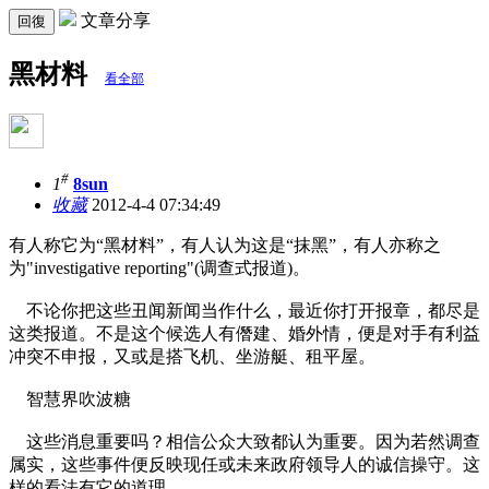
文章分享
回復
黑材料
看全部
#
1
8sun
收藏
2012-4-4 07:34:49
有人称它为“黑材料”，有人认为这是“抹黑”，有人亦称之
为"investigative reporting"(调查式报道)。
不论你把这些丑闻新闻当作什么，最近你打开报章，都尽是
这类报道。不是这个候选人有僭建、婚外情，便是对手有利益
冲突不申报，又或是搭飞机、坐游艇、租平屋。
智慧界吹波糖
这些消息重要吗？相信公众大致都认为重要。因为若然调查
属实，这些事件便反映现任或未来政府领导人的诚信操守。这
样的看法有它的道理。