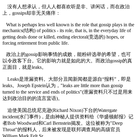
没有人想承认，但人人都喜欢听是非、讲闲话，而在政治
上，gossips却非无关痛痒：
What is perhaps less well known is the role that gossip plays in the
mechanics(结构) of politics - its role, that is, in the everyday life of
getting deals done or killed, ending electoral(竞选的) hopes, or
forcing retirement from public life.
政治上的gossip影响事情的成败，能粉碎选举的希望，也可
以令政客下台。它的影响力就是如此的大。而政治gossip的真
正面目，就是leaks。
Leaks是泄漏资料。大部分丑闻新闻都是源自“报料”，即是
leaks。Joseph Epstein认为，"leaks are little more than gossip
turned to the service and ends of politics"(泄漏资料只不过是用来
达到政治目的的流言蜚语)。
迫使美国总统尼克逊(Richard Nixon)下台的Watergate
incident(水门事件)，是由神秘人提供资料给《华盛顿邮报》记
者Bob Woodward和Carl Bernstein揭发。这位被称为"Deep
Throat"的报料人，后来被发现是联邦调查局的高级官员
William Mark Felt Sr.。