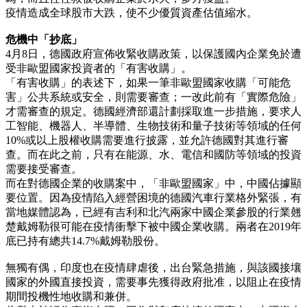
疫情造成全球股市大跌，使不少優質資產估值縮水。
危機中「抄底」
4月8日，德國政府宣佈收緊收購政策，以保護國內企業免於遭
受非歐盟國家投資者的「有害收購」。
「有害收購」的表述下，如果一筆非歐盟國家收購「可能危
害」公共系統或安全，則需要審查；一改此前有「實際危險」
才需審查的規定。德國經濟部還計劃採取進一步措施，要求人
工智能、機器人、半導體、生物技術和量子技術等領域的任何
10%或以上股權收購需要進行披露，並允許德國對其進行審
查。而在此之前，只有在能源、水、電信和國防等領域的投資
需要接受審查。
而在對德國企業的收購案中，「非歐盟國家」中，中國佔據顯
要位置。因為疫情陷入經營困境的德國汽車行業格外緊張，有
當地媒體認為，已經有吉利和北汽兩家中國企業參股的行業翹
楚戴姆勒很可能在疫情衝擊下被中國企業收購。兩者在2019年
底已持有總共14.7%戴姆勒股份。
無獨有偶，印度也在疫情肆虐後，出台緊急措施，與該國接壤
國家的外國直接投資，需要事先獲得政府批准，以阻止在疫情
期間投機性地收購和兼併。