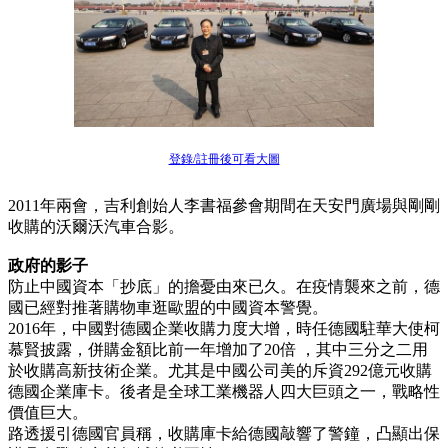
登錄/註冊後可看大圖
2011年兩會，吉利創始人李書福參會期間在天安門廣場與剛剛
收購的沃爾沃汽車合影。
政府的影子
防止中國資本「抄底」的擔憂由來已久。在疫情襲來之前，德
國已經對推著購物車逛歐盟的中國資本警覺。
2016年，中國對德國企業收購力度大增，時任德國駐華大使柯
慕賢披露，併購金額比前一年增加了20倍 ，其中三分之二用
於收購高新技術企業。尤其是中國公司美的斥資292億元收購
德國企業庫卡。後者是全球工業機器人四大巨頭之一，戰略性
價值巨大。
路透援引德國官員稱，收購庫卡給德國敲響了警鐘，凸顯出保