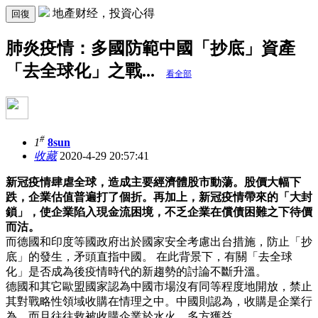
地產财经，投資心得
回復
肺炎疫情：多國防範中國「抄底」資產
「去全球化」之戰...
看全部
#
1
8sun
收藏
2020-4-29 20:57:41
新冠疫情肆虐全球，造成主要經濟體股市動蕩。股價大幅下
跌，企業估值普遍打了個折。再加上，新冠疫情帶來的「大封
鎖」，使企業陷入現金流困境，不乏企業在償債困難之下待價
而沽。
而德國和印度等國政府出於國家安全考慮出台措施，防止「抄
底」的發生，矛頭直指中國。 在此背景下，有關「去全球
化」是否成為後疫情時代的新趨勢的討論不斷升溫。
德國和其它歐盟國家認為中國市場沒有同等程度地開放，禁止
其對戰略性領域收購在情理之中。中國則認為，收購是企業行
為，而且往往救被收購企業於水火，多方獲益。