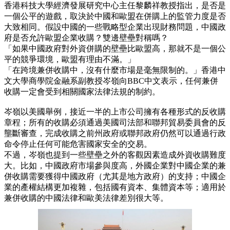
香港科技大學經濟發展研究中心主任黎麟祥教授指出，是否是
一個公平的遊戲，取決於中國和歐盟在併購上的監管力度是否
大致相同。假設中國的一些戰略型企業出現財務問題，中國政
府是否允許歐盟企業收購？雙邊壁壘對稱嗎？
「如果中國政府對外資併購的壁壘比歐盟高，那就不是一個公
平的競爭環境，歐盟有理由不滿。」
「在跨境兼併收購中，沒有什麼市場是毫無限制的。」香港中
文大學商學院金融系副教授岑嶺向BBC中文表示，任何兼併
收購一定會受到相關國家法律法規的制約。
岑嶺以美國舉例，接近一半的上市公司擁有各種形式的反收購
章程；所有的收購必須通過美國司法部和聯邦貿易委員會的反
壟斷審查，完成收購之前州政府或聯邦政府仍然可以通過行政
命令停止任何可能危害國家安全的交易。
不過，岑嶺也提到一些壁壘之外的客觀因素造成外資收購難度
大。比如，中國政府市場參與度高，外國企業對中國企業的兼
併收購需要獲得中國政府（尤其是地方政府）的支持；中國企
業的產權結構更加複雜，包括國有資本、集體資本等；適用於
兼併收購的中國法律和歐美法律差別很大等。