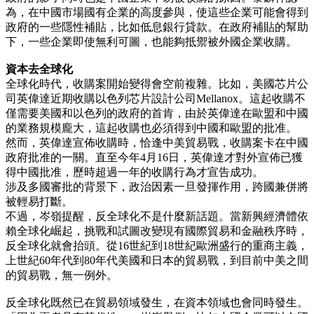
為，在中國市場國有企業的高度參與，使這些企業可能會得到
政府的一些隱性補貼，比如低息銀行貸款。在政府補貼的幫助
下，一些企業即使無利可圖，也能夠抵禦被外國企業收購。
資本去全球化
全球化時代，收購案開始變得會空前複雜。比如，美國芯片公
司英偉達近期收購以色列芯片設計公司Mellanox。這起收購不
僅需要美國和以色列的政府的首肯，由於英偉達在歐盟和中國
的業務規模龐大，這起收購也必須得到中國和歐盟的批准。
然而，英偉達宣佈收購時，恰逢中美貿易戰，收購案卡在中國
政府批准的一關。直至今年4月16日，英偉達才對外宣佈已獲
得中國批准，歷時超過一年的收購行為才宣告成功。
涉及多國審批的背景下，政治因素一旦發揮作用，跨國兼併將
被輕易打斷。
不過，岑嶺提醒，反全球化不是什麼新話題。當新興經濟體依
賴全球化崛起，挑戰和試圖改變現有國際貿易和金融秩序時，
反全球化就會抬頭。從16世紀到18世紀歐洲盛行的重商主義，
上世紀60年代到80年代美國和日本的貿易戰，到目前中美之間
的貿易戰，無一例外。
反全球化既然已在貿易領域發生，在資本領域也會同時發生。