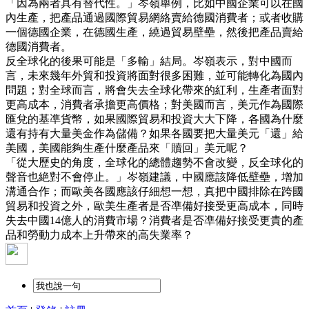
「因為兩者具有替代性。」岑嶺舉例，比如中國企業可以在國
內生產，把產品通過國際貿易網絡賣給德國消費者；或者收購
一個德國企業，在德國生產，繞過貿易壁壘，然後把產品賣給
德國消費者。
反全球化的後果可能是「多輸」結局。岑嶺表示，對中國而
言，未來幾年外貿和投資將面對很多困難，並可能轉化為國內
問題；對全球而言，將會失去全球化帶來的紅利，生產者面對
更高成本，消費者承擔更高價格；對美國而言，美元作為國際
匯兌的基凖貨幣，如果國際貿易和投資大大下降，各國為什麼
還有持有大量美金作為儲備？如果各國要把大量美元「還」給
美國，美國能夠生產什麼產品來「贖回」美元呢？
「從大歷史的角度，全球化的總體趨勢不會改變，反全球化的
聲音也絶對不會停止。」岑嶺建議，中國應該降低壁壘，增加
溝通合作；而歐美各國應該仔細想一想，真把中國排除在跨國
貿易和投資之外，歐美生產者是否凖備好接受更高成本，同時
失去中國14億人的消費市場？消費者是否凖備好接受更貴的產
品和勞動力成本上升帶來的高失業率？