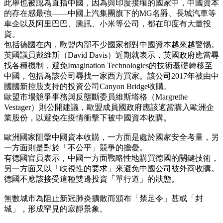
此舉也被認為直指中國，因為與印度接壤的國家中，中國資本
的存在感最強——中國上汽集團旗下的MG名爵、長城汽車等
車企以及阿里巴巴、騰訊、小米等公司，都在印度有大量投
資。
包括德國在內，歐盟內部不少國家都對中國資本越來越警惕。
英國議員戴維斯（David Davis）近期就表示，英國政府應當尋
找各種機制，避免Imagination Technologies的技術基礎轉移至
中國，包括為該公司尋找一家西方買家。該公司2017年被由中
國國新控股支持的投資公司Canyon Bridge收購。
歐盟市場競爭事務與反壟斷委員維斯塔格（Margrethe
Vestager）則公開建議，歐盟成員國政府應該適當購入歐洲企
業股份，以避免在疫情衝擊下被中國資本收購。
歐洲國家阻擊中國資本收購，一方面是處於國家安全考量，另
一方面則是對於「不公平」競爭的擔憂。
有德國官員表示，中國一方面戰略性地購買德國的關鍵技術，
另一方面又以「歧視性的要求」來避免中國公司被外商收購。
德國不應該接受這種雙邊投資「單行道」的狀態。
無數城市為阻止新冠肺炎擴散而頒布「禁足令」甚或「封
城」，形成罕見的寂靜景象。