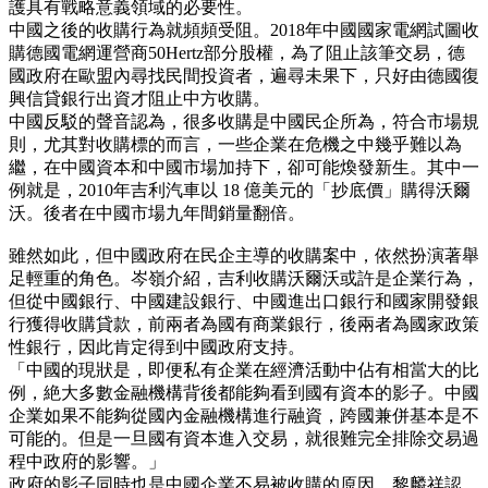
護具有戰略意義領域的必要性。
中國之後的收購行為就頻頻受阻。2018年中國國家電網試圖收
購德國電網運營商50Hertz部分股權，為了阻止該筆交易，德
國政府在歐盟內尋找民間投資者，遍尋未果下，只好由德國復
興信貸銀行出資才阻止中方收購。
中國反駁的聲音認為，很多收購是中國民企所為，符合市場規
則，尤其對收購標的而言，一些企業在危機之中幾乎難以為
繼，在中國資本和中國市場加持下，卻可能煥發新生。其中一
例就是，2010年吉利汽車以 18 億美元的「抄底價」購得沃爾
沃。後者在中國市場九年間銷量翻倍。
雖然如此，但中國政府在民企主導的收購案中，依然扮演著舉
足輕重的角色。岑嶺介紹，吉利收購沃爾沃或許是企業行為，
但從中國銀行、中國建設銀行、中國進出口銀行和國家開發銀
行獲得收購貸款，前兩者為國有商業銀行，後兩者為國家政策
性銀行，因此肯定得到中國政府支持。
「中國的現狀是，即便私有企業在經濟活動中佔有相當大的比
例，絶大多數金融機構背後都能夠看到國有資本的影子。中國
企業如果不能夠從國內金融機構進行融資，跨國兼併基本是不
可能的。但是一旦國有資本進入交易，就很難完全排除交易過
程中政府的影響。」
政府的影子同時也是中國企業不易被收購的原因。黎麟祥認