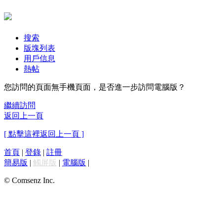
搜索
版塊列表
用戶信息
熱帖
您訪問的頁面無手機頁面，是否進一步訪問電腦版？
繼續訪問
返回上一頁
[ 點擊這裡返回上一頁 ]
首頁
|
登錄
|
註冊
簡易版
|
觸屏版
|
電腦版
|
© Comsenz Inc.