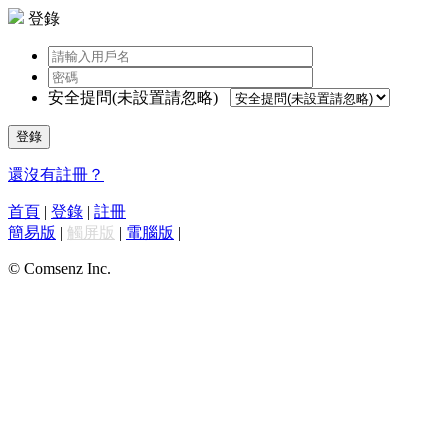
登錄
安全提問(未設置請忽略)
登錄
還沒有註冊？
首頁
|
登錄
|
註冊
簡易版
|
觸屏版
|
電腦版
|
© Comsenz Inc.