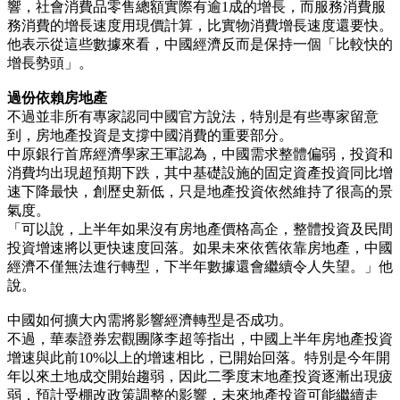
響，社會消費品零售總額實際有逾1成的增長，而服務消費服
務消費的增長速度用現價計算，比實物消費增長速度還要快。
他表示從這些數據來看，中國經濟反而是保持一個「比較快的
增長勢頭」。
過份依賴房地產
不過並非所有專家認同中國官方說法，特別是有些專家留意
到，房地產投資是支撐中國消費的重要部分。
中原銀行首席經濟學家王軍認為，中國需求整體偏弱，投資和
消費均出現超預期下跌，其中基礎設施的固定資產投資同比增
速下降最快，創歷史新低，只是地產投資依然維持了很高的景
氣度。
「可以說，上半年如果沒有房地產價格高企，整體投資及民間
投資增速將以更快速度回落。如果未來依舊依靠房地產，中國
經濟不僅無法進行轉型，下半年數據還會繼續令人失望。」他
說。
中國如何擴大內需將影響經濟轉型是否成功。
不過，華泰證券宏觀團隊李超等指出，中國上半年房地產投資
增速與此前10%以上的增速相比，已開始回落。特別是今年開
年以來土地成交開始趨弱，因此二季度末地產投資逐漸出現疲
弱，預計受棚改政策調整的影響，未來地產投資可能繼續走