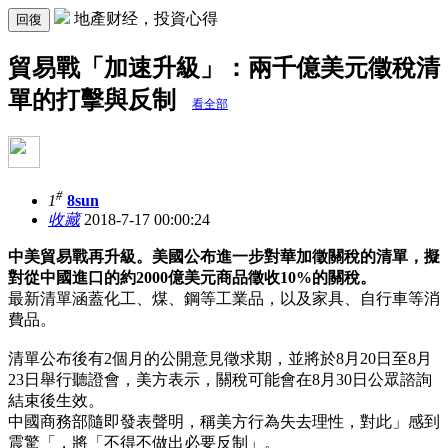
地產财经，投資心得
回復
貿易戰「加速升級」：兩千億美元徵稅清
單的打擊與反制
看全部
#
1
8sun
收藏
2018-7-17 00:00:24
中美貿易戰再升級。美國公布進一步對華加徵關稅的清單，擬
對從中國進口的約2000億美元商品徵收10%的關稅。
最新清單涵蓋化工、煤、鋼等工業品，以及家具、自行車等消
費品。
清單公布後有2個月的公開意見徵求期，並將於8月20日至8月
23日舉行聽證會，美方表示，關稅可能會在8月30日公眾諮詢
結束後生效。
中國商務部隨即發表聲明，稱美方行為失去理性，對此」感到
震驚「，將「不得不做出必要反制」。