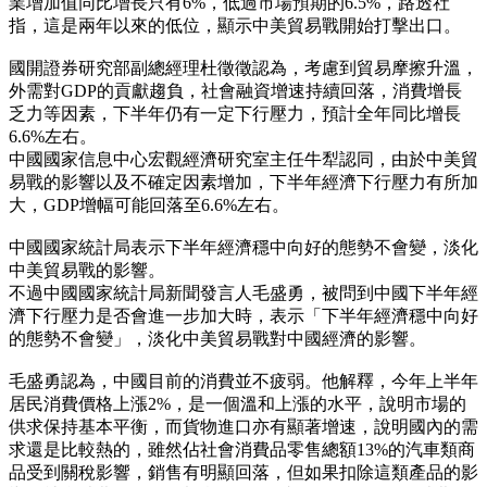
業增加值同比增長只有6%，低過市場預期的6.5%，路透社
指，這是兩年以來的低位，顯示中美貿易戰開始打擊出口。
國開證券研究部副總經理杜徵徵認為，考慮到貿易摩擦升溫，
外需對GDP的貢獻趨負，社會融資增速持續回落，消費增長
乏力等因素，下半年仍有一定下行壓力，預計全年同比增長
6.6%左右。
中國國家信息中心宏觀經濟研究室主任牛犁認同，由於中美貿
易戰的影響以及不確定因素增加，下半年經濟下行壓力有所加
大，GDP增幅可能回落至6.6%左右。
中國國家統計局表示下半年經濟穩中向好的態勢不會變，淡化
中美貿易戰的影響。
不過中國國家統計局新聞發言人毛盛勇，被問到中國下半年經
濟下行壓力是否會進一步加大時，表示「下半年經濟穩中向好
的態勢不會變」，淡化中美貿易戰對中國經濟的影響。
毛盛勇認為，中國目前的消費並不疲弱。他解釋，今年上半年
居民消費價格上漲2%，是一個溫和上漲的水平，說明市場的
供求保持基本平衡，而貨物進口亦有顯著增速，說明國內的需
求還是比較熱的，雖然佔社會消費品零售總額13%的汽車類商
品受到關稅影響，銷售有明顯回落，但如果扣除這類產品的影