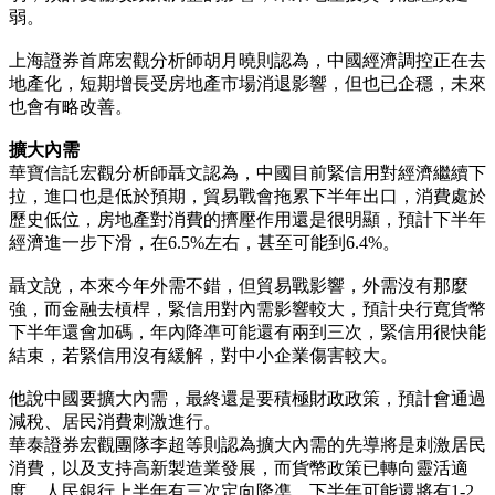
弱。
上海證券首席宏觀分析師胡月曉則認為，中國經濟調控正在去
地產化，短期增長受房地產市場消退影響，但也已企穩，未來
也會有略改善。
擴大內需
華寶信託宏觀分析師聶文認為，中國目前緊信用對經濟繼續下
拉，進口也是低於預期，貿易戰會拖累下半年出口，消費處於
歷史低位，房地產對消費的擠壓作用還是很明顯，預計下半年
經濟進一步下滑，在6.5%左右，甚至可能到6.4%。
聶文說，本來今年外需不錯，但貿易戰影響，外需沒有那麼
強，而金融去槓桿，緊信用對內需影響較大，預計央行寬貨幣
下半年還會加碼，年內降凖可能還有兩到三次，緊信用很快能
結束，若緊信用沒有緩解，對中小企業傷害較大。
他說中國要擴大內需，最終還是要積極財政政策，預計會通過
減稅、居民消費刺激進行。
華泰證券宏觀團隊李超等則認為擴大內需的先導將是刺激居民
消費，以及支持高新製造業發展，而貨幣政策已轉向靈活適
度，人民銀行上半年有三次定向降凖，下半年可能還將有1-2