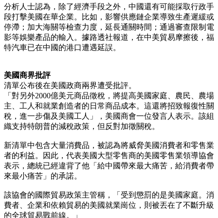
分析人士認為，除了經濟手段之外，中國還有可能採取行政手
段打擊美國在華企業。比如，影響供應鏈企業導致生產遲緩或
停滯；加大海關等檢查力度，延長通關時間；通過審查限制電
影等娛樂產品的輸入。據路透社報道，在中美貿易摩擦後，福
特汽車已在中國的港口遭遇延誤。
美國商界批評
清單公布後在美國政商兩界遭受批評。
「對另外2000億美元商品徵稅，將提高美國家庭、農民、農場
主、工人和就業創造者的日常商品成本。這還將招致報復性關
稅，進一步傷及美國工人」，美國商會一位發言人表示。該組
織支持特朗普的減稅政策，但反對加徵關稅。
新清單中包含大量消費品，被認為將威脅美國消費者和零售業
者的利益。因此，代表美國大型零售商的美國零售業領導協會
表示，總統已經違背了他「給中國帶來最大痛苦，給消費者帶
來最小痛苦」的承諾。
該協會的國際貿易政策主管稱，「受到懲罰的是美國家庭。消
費者、企業和依賴貿易的美國就業崗位，則被丟在了不斷升級
的全球貿易戰前線。」