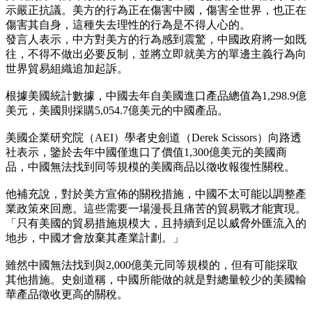
示嚴正抗議。美方的行為正在傷害中國，傷害全世界，也正在
傷害其自身，這種失去理性的行為是不得人心的。
發言人表示，中方對美方的行為感到震驚，中國政府將一如既
往，不得不做出必要反制，並將立即就美方的單邊主義行為向
世界貿易組織追加起訴。
根據美國統計數據，中國去年自美國進口產品總值為1,298.9億
美元，美國則採購5,054.7億美元的中國產品。
美國企業研究院（AEI）學者史劍道（Derek Scissors）向路透
社表示，鑒於去年中國僅進口了價值1,300億美元的美國商
品，中國無法找到同等規模的美國商品以徵收報復性關稅。
他補充說，對於美方宣佈的關稅措施，中國不太可能以調整產
業政策來回應。這些需要一場漫長且痛苦的貿易戰才能實現。
「只有美國的貿易措施規模大，且持續到足以威脅外匯流入的
地步，中國才會放棄其產業計劃。」
雖然中國無法找到與2,000億美元同等規模的，但有可能採取
其他措施。史劍道稱，中國所能做的就是對總量較少的美國輸
華產品徵收更高的關稅。